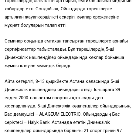
төрешілердің біліктілігін арттырып, емтихан алынатындығын
хабардар етті. Сондай-ақ, Ойындарда төрешілерге
артылған жауапкершілікті ескеріп, көкпар ережелеріне
мұқият болуларын талап етті.
Семинар соңында емтихан тапсырған төрешілерге арнайы
сертификаттар табысталады. Бұл төрешілердің 5-ші
Дүниежүзілік көшпенділер ойындарында көкпар бойынша
жұмыс істеуіне мүмкіндік береді.
Айта кетерлігі, 8-13 қыркүйекте Астана қаласында 5-ші
Дүниежүзілік көшпенділер ойындары өтеді. Іс-шараға 89
елден 2000-нан астам спортшы қатысады деп
жоспарлануда. 5-ші Дүниежүзілік көшпенділер ойындарының
Бас демеушісі – ALAGEUM ELECTRIC, Ойындардың Бас
серіктесі – Halyk Bank. Астанада өтетін Дүниежүзілік
көшпенділер ойындарында барлығы 21 спорт түрінен 97