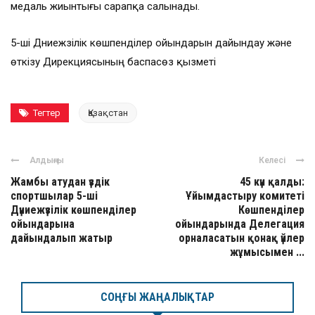
медаль жиынтығы сарапқа салынады.
5-ші Дүниежүзілік көшпенділер ойындарын дайындау және
өткізу Дирекциясының баспасөз қызметі
Тегтер
Қазақстан
Алдыңғы
Келесі
Жамбы атудан үздік
45 күн қалды:
спортшылар 5-ші
Ұйымдастыру комитеті
Дүниежүзілік көшпенділер
Көшпенділер
ойындарына
ойындарында Делегация
дайындалып жатыр
орналасатын қонақ үйлер
жұмысымен ...
СОҢҒЫ ЖАҢАЛЫҚТАР