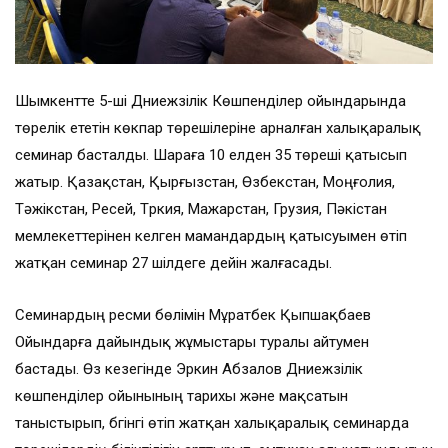
Шымкентте 5-ші Дүниежүзілік Көшпенділер ойындарында
төрелік ететін көкпар төрешілеріне арналған халықаралық
семинар басталды. Шараға 10 елден 35 төреші қатысып
жатыр. Қазақстан, Қырғызстан, Өзбекстан, Моңғолия,
Тәжікстан, Ресей, Түркия, Мажарстан, Грузия, Пәкістан
мемлекеттерінен келген мамандардың қатысуымен өтіп
жатқан семинар 27 шілдеге дейін жалғасады.
Семинардың ресми бөлімін Мұратбек Қыпшақбаев
Ойындарға дайындық жұмыстары туралы айтумен
бастады. Өз кезегінде Эркин Абзалов Дүниежүзілік
көшпенділер ойынының тарихы және мақсатын
таныстырып, бүгінгі өтіп жатқан халықаралық семинарда