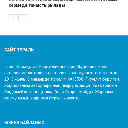
көрмеде таныстырылады
САЙТ ТУРАЛЫ
Газет Қазақстан Республикасының Мәдениет және
ақпарат министрлігінің ақпарат және мұрағат агенттігінде
2013 жылы 6 мамырда тіркеліп, №13598-Г куәлігі берілген.
Жарияланым авторларының пікірі редакция көзқарасын
білдірмейді және қолжазба қайтарылмайды. Жарнама
мазмұны үшін жарнама беруші жауапты.
БІЗБЕН БАЙЛАНЫС