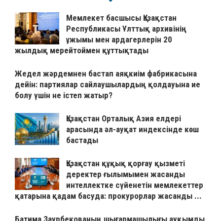
Мемлекет басшысы Қазақстан
Республикасы Ұлттық архивінің
ұжымы мен ардагерлерін 20
жылдық мерейтоймен құттықтады
Жедел жәрдемнен бастап аяқкиім фабрикасына
дейін: партиялар сайлаушылардың қолдауына ие
болу үшін не істеп жатыр?
Қазақстан Орталық Азия елдері
арасында әл-ауқат индексінде көш
бастады
Қазақстан құқық қорғау қызметі
деректер ғылымымен жасанды
интеллектке сүйенетін мемлекеттер
қатарына қадам басуда: прокурорлар жасанды ...
Батима Заурбекованың шығармашылығы ауқымды