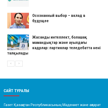
Осознанный выбор – вклад в
будущее
Жасанды интеллект, болашақ
мамандықтар және ауылдағы
кадрлар: партиялар теледебатта нені
талқылады
САЙТ ТУРАЛЫ
Газет Қазақстан Республикасының Мәдениет және ақпарат