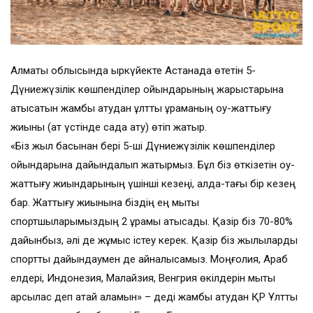
Алматы облысында қыркүйекте Астанада өтетін 5-
Дүниежүзілік көшпенділер ойындарының жарыстарына
қатысатын жамбы атудан ұлттық құраманың оқу-жаттығу
жиыны (ат үстінде садақ ату) өтіп жатыр.
«Біз жыл басынан бері 5-ші Дүниежүзілік көшпенділер
ойындарына дайындалып жатырмыз. Бұл біз өткізетін оқу-
жаттығу жиындарының үшінші кезеңі, алда-тағы бір кезең
бар. Жаттығу жиынына біздің ең мықты
спортшыларымыздың 2 құрамы қатысады. Қазір біз 70-80%
дайынбыз, әлі де жұмыс істеу керек. Қазір біз жылқыларды
спорттық дайындаумен де айналысамыз. Моңғолия, Араб
елдері, Индонезия, Малайзия, Венгрия өкілдерін мықты
қарсылас деп атай аламын» – деді жамбы атудан ҚР Ұлттық