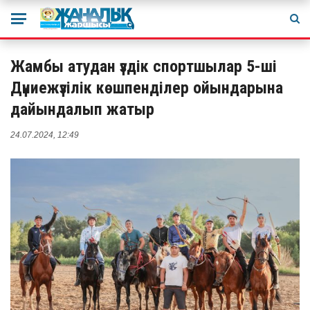
Жамбы атудан үздік спортшылар 5-ші
Дүниежүзілік көшпенділер ойындарына
дайындалып жатыр
24.07.2024, 12:49