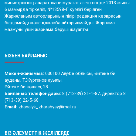
министрлігінің ақпарат және мұрағат агенттігінде 2013 жылы
6 мамырда тіркеліп, №13598-Г куәлігі берілген.
Жарияланым авторларының пікірі редакция көзқарасын
білдірмейді және қолжазба қайтарылмайды. Жарнама
мазмұны үшін жарнама беруші жауапты.
БІЗБЕН БАЙЛАНЫС
Мекен-жайымыз:
030100 Ақтөбе облысы, Әйтеке би
ауданы, Т.Жүргенов ауылы,
Әйтеке би көшесі, 28.
Байланыс телефондары:
8 (713-39) 21-1-87, директор 8
(713-39) 22-5-68
Email:
zhanalyk_zharshysy@mail.ru
БІЗ ӘЛЕУМЕТТІК ЖЕЛІЛЕРДЕ