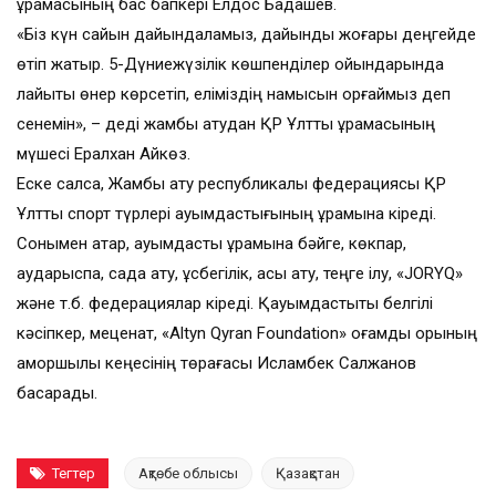
құрамасының бас бапкері Елдос Бадашев.
«Біз күн сайын дайындаламыз, дайындық жоғары деңгейде
өтіп жатыр. 5-Дүниежүзілік көшпенділер ойындарында
лайықты өнер көрсетіп, еліміздің намысын қорғаймыз деп
сенемін», – деді жамбы атудан ҚР Ұлттық құрамасының
мүшесі Ералхан Айкөз.
Еске салсақ, Жамбы ату республикалық федерациясы ҚР
Ұлттық спорт түрлері қауымдастығының құрамына кіреді.
Сонымен қатар, қауымдастық құрамына бәйге, көкпар,
аударыспақ, садақ ату, құсбегілік, асық ату, теңге ілу, «JORYQ»
және т.б. федерациялар кіреді. Қауымдастықты белгілі
кәсіпкер, меценат, «Altyn Qyran Foundation» қоғамдық қорының
қамқоршылық кеңесінің төрағасы Исламбек Салжанов
басқарады.
Тегтер
Ақтөбе облысы
Қазақстан