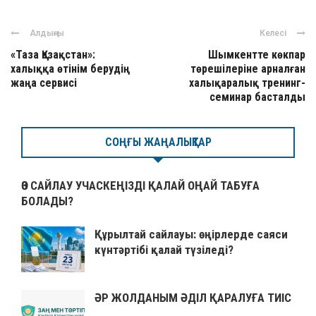
Алдыңғы
Келесі
«Таза Қазақстан»:
Шымкентте көкпар
халыққа өтінім берудің
төрешілеріне арналған
жаңа сервисі
халықаралық тренинг-
семинар басталды
СОҢҒЫ ЖАҢАЛЫҚТАР
ӨЗ САЙЛАУ УЧАСКЕҢІЗДІ ҚАЛАЙ ОҢАЙ ТАБУҒА
БОЛАДЫ?
Құрылтай сайлауы: өңірлерде саяси
күнтәртібі қалай түзіледі?
ӘР ЖОЛДАНЫМ ӘДІЛ ҚАРАЛУҒА ТИІС