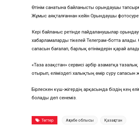
Өтінім санатына байланысты орындаушы тапсырм
Жұмыс аяқталғаннан кейін Орындаушы фотосуретт
Кері байланыс ретінде пайдаланушылар орында
хабарламаларды тікелей Телеграм-ботта алады. 
сапасын бағалап, барлық өтінімдерін қарай алад
«Таза Қазақстан» сервисі әрбір азаматқа тазалық 
отырып, еліміздегі халықтың өмір сүру сапасын 
Бірлескен күш-жігердің арқасында біздің кең елім
болады деп сенеміз.
Тегтер
Ақтөбе облысы
Қазақстан