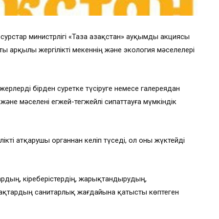
сурстар министрлігі «Таза Қазақстан» ауқымды акциясы
 арқылы жергілікті мекеннің және экология мәселелері
ерлерді бірден суретке түсіруге немесе галереядан
 және мәселені егжей-тегжейлі сипаттауға мүмкіндік
лікті атқарушы органнан келіп түседі, ол оны жүктейді
рдың, кіреберістердің, жарықтандырудың,
ақтардың санитарлық жағдайына қатысты көптеген