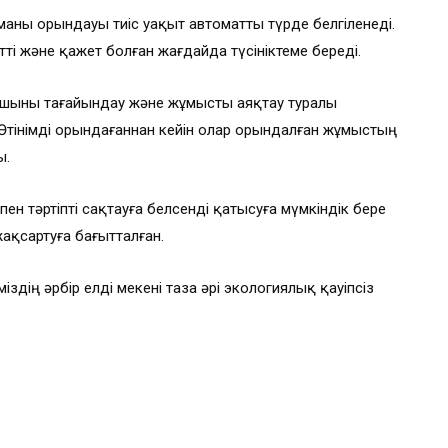
аны орындауы тиіс уақыт автоматты түрде белгіленеді.
і және қажет болған жағдайда түсініктеме береді.
ушыны тағайындау және жұмысты аяқтау туралы
Өтінімді орындағаннан кейін олар орындалған жұмыстың
ы.
пен тәртіпті сақтауға белсенді қатысуға мүмкіндік бере
жақсартуға бағытталған.
іздің әрбір елді мекені таза әрі экологиялық қауіпсіз