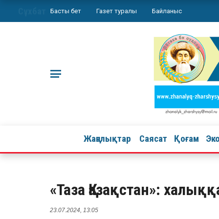
Сұхбат
Басты бет
Газет туралы
Байланыс
Жаңалықтар
Саясат
Қоғам
Эк
«Таза Қазақстан»: халыққ
23.07.2024, 13:05