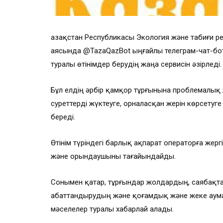
Қазақстан Республикасы Экология және табиғи ре
аясында @TazaQazBot ыңғайлы телеграм-чат-боты
туралы өтінімдер берудің жаңа сервисін әзірледі.
Бұл елдің әрбір қамқор тұрғынына проблемалық ж
суреттерді жүктеуге, орналасқан жерін көрсетуге
береді.
Өтінім түріндегі барлық ақпарат операторға жергі
және орындаушыны тағайындайды.
Сонымен қатар, тұрғындар жолдардың, саябақта
абаттандырудың және қоғамдық және жеке аум
мәселелер туралы хабарлай алады.