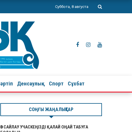
Суббота, 8 августа
тәртіп
Денсаулық
Спорт
Сұхбат
СОҢҒЫ ЖАҢАЛЫҚТАР
ӨЗ САЙЛАУ УЧАСКЕҢІЗДІ ҚАЛАЙ ОҢАЙ ТАБУҒА