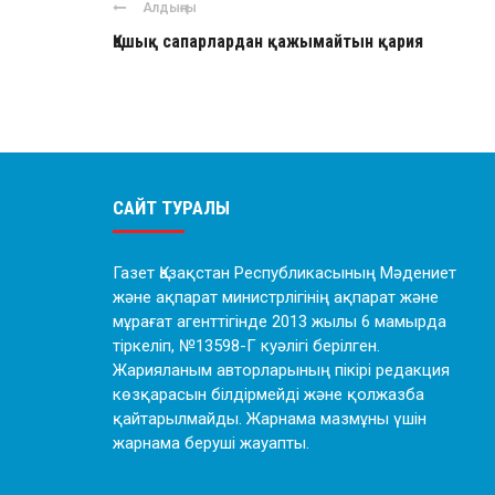
Алдыңғы
Қашық сапарлардан қажымайтын қария
САЙТ ТУРАЛЫ
Газет Қазақстан Республикасының Мәдениет
және ақпарат министрлігінің ақпарат және
мұрағат агенттігінде 2013 жылы 6 мамырда
тіркеліп, №13598-Г куәлігі берілген.
Жарияланым авторларының пікірі редакция
көзқарасын білдірмейді және қолжазба
қайтарылмайды. Жарнама мазмұны үшін
жарнама беруші жауапты.