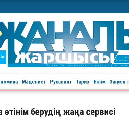
ономика
Мәдениет
Руханият
Тарих
Білім
Заң мен 
а өтінім берудің жаңа сервисі