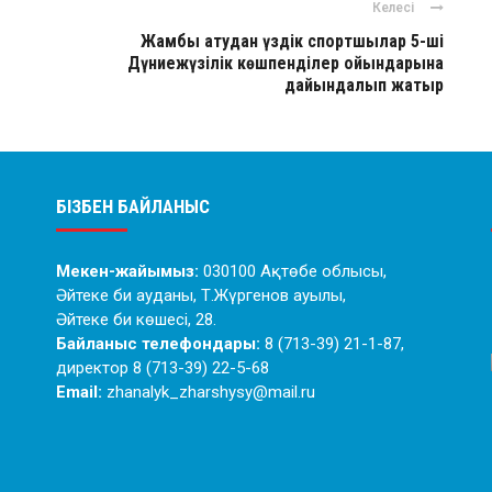
Келесі
Жамбы атудан үздік спортшылар 5-ші
Дүниежүзілік көшпенділер ойындарына
дайындалып жатыр
БІЗБЕН БАЙЛАНЫС
Мекен-жайымыз:
030100 Ақтөбе облысы,
Әйтеке би ауданы, Т.Жүргенов ауылы,
Әйтеке би көшесі, 28.
Байланыс телефондары:
8 (713-39) 21-1-87,
директор 8 (713-39) 22-5-68
Email:
zhanalyk_zharshysy@mail.ru