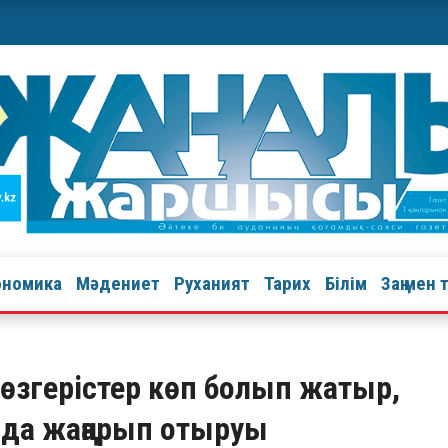
ономика
Мәдениет
Руханият
Тарих
Білім
Заң мен 
өзгерістер көп болып жатыр,
 да жаңарып отыруы