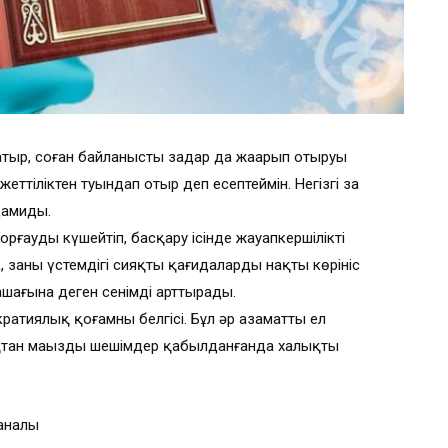
тыр, соған байланысты заңдар да жаңарып отыруы
ттіліктен туындап отыр деп есептеймін. Негізгі заң
дамиды.
рғауды күшейтіп, басқару ісінде жауапкершілікті
к, заңның үстемдігі сияқты қағидалардың нақты көрініс
лашағына деген сенімді арттырады.
ратиялық қоғамның белгісі. Бұл әр азаматтың ел
қтан маңызды шешімдер қабылданғанда халықтың
Жаналы