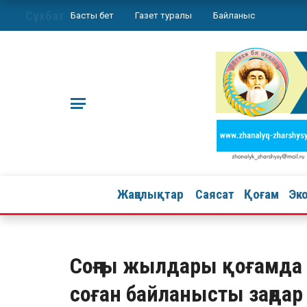
Сұхбат
Басты бет
Газет туралы
Байланыс
Жаңалықтар
Саясат
Қоғам
Эк
Соңғы жылдары қоғамда 
соған байланысты заңдар