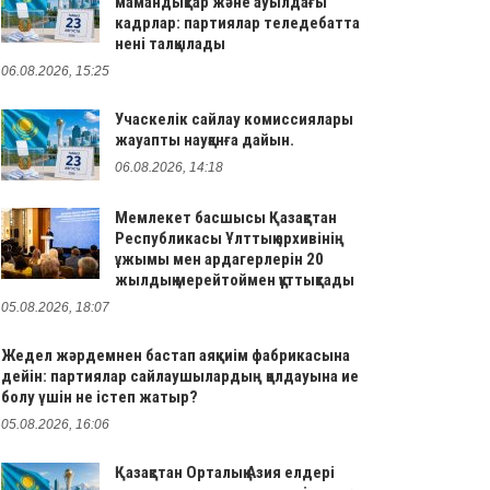
мамандықтар және ауылдағы
кадрлар: партиялар теледебатта
нені талқылады
06.08.2026, 15:25
Учаскелік сайлау комиссиялары
жауапты науқанға дайын.
06.08.2026, 14:18
Мемлекет басшысы Қазақстан
Республикасы Ұлттық архивінің
ұжымы мен ардагерлерін 20
жылдық мерейтоймен құттықтады
05.08.2026, 18:07
Жедел жәрдемнен бастап аяқкиім фабрикасына
дейін: партиялар сайлаушылардың қолдауына ие
болу үшін не істеп жатыр?
05.08.2026, 16:06
Қазақстан Орталық Азия елдері