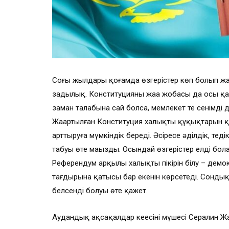
Соңғы жылдары қоғамда өзгерістер көп болып жа
заңдылық. Конституцияның жаңа жобасы да осы қаже
заман талабына сай болса, мемлекет те сенімді 
Жаңартылған Конституция халықтың құқықтарын қо
арттыруға мүмкіндік береді. Әсіресе әділдік, теңді
табуы өте маңызды. Осындай өзгерістер елдің бо
Референдум арқылы халықтың пікірін білу – демок
тағдырына қатысы бар екенін көрсетеді. Сонды
белсенді болуы өте қажет.
Аудандық ақсақалдар кеңесінің мүшесі Сералин 