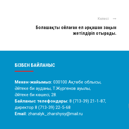
Келесі
Болашақты ойлаған ел әрқашан заңын
жетілдіріп отырады.
БІЗБЕН БАЙЛАНЫС
Мекен-жайымыз:
030100 Ақтөбе облысы,
Әйтеке би ауданы, Т.Жүргенов ауылы,
Әйтеке би көшесі, 28.
Байланыс телефондары:
8 (713-39) 21-1-87,
директор 8 (713-39) 22-5-68
Email:
zhanalyk_zharshysy@mail.ru