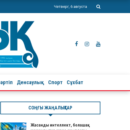
Четверг, 6 августа
тәртіп
Денсаулық
Спорт
Сұхбат
СОҢҒЫ ЖАҢАЛЫҚТАР
Жасанды интеллект, болашақ