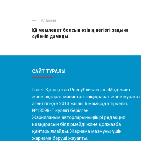
Алдыңғы
Қай мемлекет болсын өзінің негізгі заңына
сүйеніп дамиды.
САЙТ ТУРАЛЫ
Газет Қазақстан Республикасының Мәдениет
және ақпарат министрлігінің ақпарат және мұрағат
агенттігінде 2013 жылы 6 мамырда тіркеліп,
№13598-Г куәлігі берілген.
Жарияланым авторларының пікірі редакция
көзқарасын білдірмейді және қолжазба
қайтарылмайды. Жарнама мазмұны үшін
жарнама беруші жауапты.