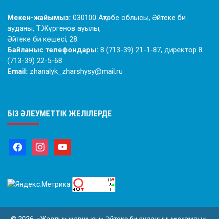
Мекен-жайымыз:
030100 Ақтөбе облысы, Әйтеке би
ауданы, Т.Жүргенов ауылы,
Әйтеке би көшесі, 28.
Байланыс телефондары:
8 (713-39) 21-1-87, директор 8
(713-39) 22-5-68
Email:
zhanalyk_zharshysy@mail.ru
БІЗ ӘЛЕУМЕТТІК ЖЕЛІЛЕРДЕ
© 2026. «Жаңалық жаршысы» Әйтеке би ауданының қоғамдық-