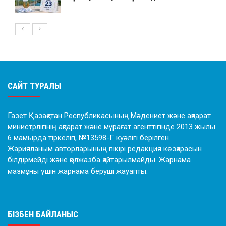
САЙТ ТУРАЛЫ
Газет Қазақстан Республикасының Мәдениет және ақпарат
министрлігінің ақпарат және мұрағат агенттігінде 2013 жылы
6 мамырда тіркеліп, №13598-Г куәлігі берілген.
Жарияланым авторларының пікірі редакция көзқарасын
білдірмейді және қолжазба қайтарылмайды. Жарнама
мазмұны үшін жарнама беруші жауапты.
БІЗБЕН БАЙЛАНЫС