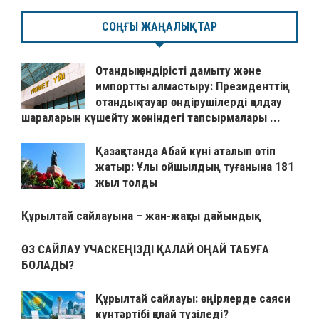
СОҢҒЫ ЖАҢАЛЫҚТАР
Отандық өндірісті дамыту және
импортты алмастыру: Президенттің
отандық тауар өндірушілерді қолдау
шараларын күшейту жөніндегі тапсырмалары ...
Қазақстанда Абай күні аталып өтіп
жатыр: Ұлы ойшылдың туғанына 181
жыл толды
Құрылтай сайлауына – жан-жақты дайындық
ӨЗ САЙЛАУ УЧАСКЕҢІЗДІ ҚАЛАЙ ОҢАЙ ТАБУҒА
БОЛАДЫ?
Құрылтай сайлауы: өңірлерде саяси
күнтәртібі қалай түзіледі?