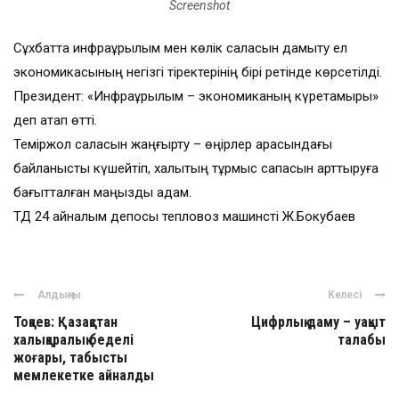
Screenshot
Сұхбатта инфрақұрылым мен көлік саласын дамыту ел
экономикасының негізгі тіректерінің бірі ретінде көрсетілді.
Президент: «Инфрақұрылым – экономиканың күретамыры»
деп атап өтті.
Теміржол саласын жаңғырту – өңірлер арасындағы
байланысты күшейтіп, халықтың тұрмыс сапасын арттыруға
бағытталған маңызды қадам.
ТД 24 айналым депосы тепловоз машинсті Ж.Бокубаев
Алдыңғы
Келесі
Тоқаев: Қазақстан
Цифрлық даму – уақыт
халықаралық беделі
талабы
жоғары, табысты
мемлекетке айналды