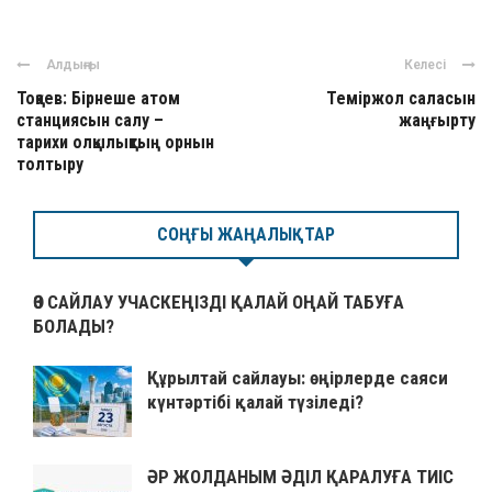
Алдыңғы
Келесі
Тоқаев: Бірнеше атом
Теміржол саласын
станциясын салу –
жаңғырту
тарихи олқылықтың орнын
толтыру
СОҢҒЫ ЖАҢАЛЫҚТАР
ӨЗ САЙЛАУ УЧАСКЕҢІЗДІ ҚАЛАЙ ОҢАЙ ТАБУҒА
БОЛАДЫ?
Құрылтай сайлауы: өңірлерде саяси
күнтәртібі қалай түзіледі?
ӘР ЖОЛДАНЫМ ӘДІЛ ҚАРАЛУҒА ТИІС