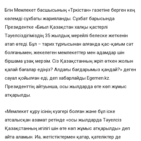
Бүгін Мемлекет басшысының «Түркістан» газетіне берген кең
көлемді сұхбаты жарияланды. Сұхбат барысында
Президентке «Биыл Қазақстан халқы қастерлі
Тәуелсіздігіміздің 35 жылдық мерейлі белеске жеткенін
атап өтеді. Бұл – тарих тұрғысынан алғанда қас-қағым сәт
болғанымен, жекелеген мемлекеттер мен адамдар үшін
біршама ұзақ мерзім. Сіз Қазақстанның жүріп өткен жолын
қалай бағалар едіңіз? Алдағы бағдарымыз қандай?» деген
сауал қойылған еді, деп хабарлайды Egemen.kz.
Президенттің айтуынша, осы жылдарда өте көп жұмыс
атқарылды.
«Мемлекет құру ісінің куәгері болған және бұл іске
атсалысқан азамат ретінде «осы жылдарда Тәуелсіз
Қазақстанның игілігі үшін өте көп жұмыс атқарылды» деп
айта аламын. Иә, жетістіктермен қатар, қателіктер де