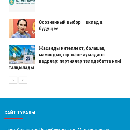
Осознанный выбор – вклад в
будущее
Жасанды интеллект, болашақ
мамандықтар және ауылдағы
кадрлар: партиялар теледебатта нені
талқылады
САЙТ ТУРАЛЫ
Газет Қазақстан Республикасының Мәдениет және