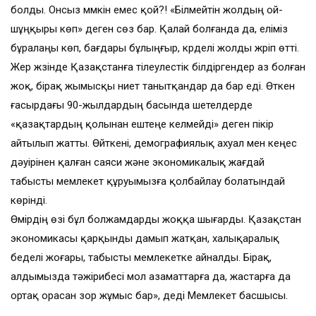
болды. Онсыз мүмкін емес қой?! «Білмейтін жолдың ой-
шұңқыры көп» деген сөз бар. Қалай болғанда да, еліміз
бұралаңы көп, бағдары бұлыңғыр, күрделі жолды жүріп өтті.
Жер жүзінде Қазақстанға тілеулестік білдіргендер аз болған
жоқ, бірақ жымысқы ниет танытқандар да бар еді. Өткен
ғасырдағы 90-жылдардың басында шетелдерде
«қазақтардың қолынан ештеңе келмейді» деген пікір
айтылып жатты. Өйткені, демографиялық ахуал мен кеңес
дәуірінен қалған саяси және экономикалық жағдай
табысты мемлекет құруымызға қолбайлау болатындай
көрінді.
Өмірдің өзі бұл болжамдарды жоққа шығарды. Қазақстан
экономикасы қарқынды дамып жатқан, халықаралық
беделі жоғары, табысты мемлекетке айналды. Бірақ,
алдымызда тәжірибесі мол азаматтарға да, жастарға да
ортақ орасан зор жұмыс бар», деді Мемлекет басшысы.