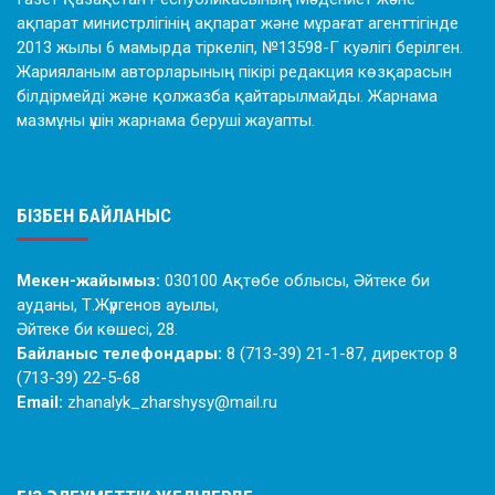
ақпарат министрлігінің ақпарат және мұрағат агенттігінде
2013 жылы 6 мамырда тіркеліп, №13598-Г куәлігі берілген.
Жарияланым авторларының пікірі редакция көзқарасын
білдірмейді және қолжазба қайтарылмайды. Жарнама
мазмұны үшін жарнама беруші жауапты.
БІЗБЕН БАЙЛАНЫС
Мекен-жайымыз:
030100 Ақтөбе облысы, Әйтеке би
ауданы, Т.Жүргенов ауылы,
Әйтеке би көшесі, 28.
Байланыс телефондары:
8 (713-39) 21-1-87, директор 8
(713-39) 22-5-68
Email:
zhanalyk_zharshysy@mail.ru