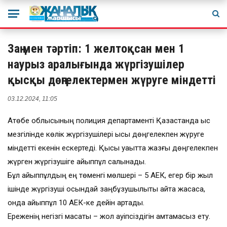
Заң мен тәртіп: 1 желтоқсан мен 1
наурыз аралығында жүргізушілер
қысқы дөңгелектермен жүруге міндетті
03.12.2024, 11:05
Ақтөбе облысының полиция департаменті Қазақстанда қыс
мезгілінде көлік жүргізушілері қысқы дөңгелекпен жүруге
міндетті екенін ескертеді. Қысқы уақытта жазғы дөңгелекпен
жүрген жүргізушіге айыппұл салынады.
Бұл айыппұлдың ең төменгі мөлшері – 5 АЕК, егер бір жыл
ішінде жүргізуші осындай заңбұзушылықты қайта жасаса,
онда айыппұл 10 АЕК-ке дейін артады.
Ереженің негізгі мақсаты – жол қауіпсіздігін қамтамасыз ету.