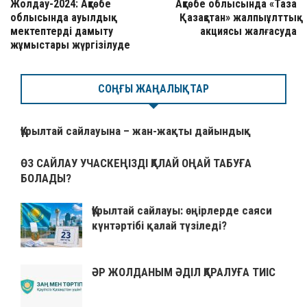
Жолдау-2024: Ақтөбе
Ақтөбе облысында «Таза
облысында ауылдық
Қазақстан» жалпыұлттық
мектептерді дамыту
акциясы жалғасуда
жұмыстары жүргізілуде
СОҢҒЫ ЖАҢАЛЫҚТАР
Құрылтай сайлауына – жан-жақты дайындық
ӨЗ САЙЛАУ УЧАСКЕҢІЗДІ ҚАЛАЙ ОҢАЙ ТАБУҒА
БОЛАДЫ?
Құрылтай сайлауы: өңірлерде саяси
күнтәртібі қалай түзіледі?
ӘР ЖОЛДАНЫМ ӘДІЛ ҚАРАЛУҒА ТИІС