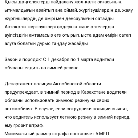
Қысқы дөңгелектерді пайдалану жол-көлік оқиғасының
ықтималдығын азайтып қана қоймай, жүргізушілердің де, жаяу
жүргіншілердің де өмірі мен денсаулығын сақтайды.
Автокөлік жүргізушілері өздерінің және өзгелердің
қауіпсіздігін қамтамасыз ете отырып, қыста адам өмірін сақтап
қалуға болатын дұрыс таңдау жасайды.
Закон и порядок: С 1 декабря по 1 марта водители
обязаны ездить на зимней резине
​Департамент полиции Актюбинской области
предупреждает, в зимний период в Казахстане водители
обязаны использовать зимнюю резину на своих
автомобилях. В случае, если сотрудники полиции выявят,
что водитель использует летнюю резину в зимний период,
ему грозит штраф.
Минимальный размер штрафа составляет 5 МРП