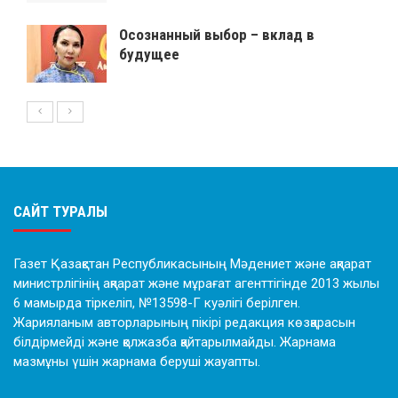
Осознанный выбор – вклад в
будущее
САЙТ ТУРАЛЫ
Газет Қазақстан Республикасының Мәдениет және ақпарат
министрлігінің ақпарат және мұрағат агенттігінде 2013 жылы
6 мамырда тіркеліп, №13598-Г куәлігі берілген.
Жарияланым авторларының пікірі редакция көзқарасын
білдірмейді және қолжазба қайтарылмайды. Жарнама
мазмұны үшін жарнама беруші жауапты.