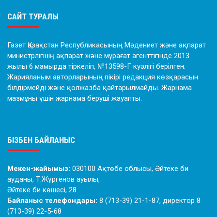
САЙТ ТУРАЛЫ
Газет Қазақстан Республикасының Мәдениет және ақпарат
министрлігінің ақпарат және мұрағат агенттігінде 2013
жылы 6 мамырда тіркеліп, №13598-Г куәлігі берілген.
Жарияланым авторларының пікірі редакция көзқарасын
білдірмейді және қолжазба қайтарылмайды. Жарнама
мазмұны үшін жарнама беруші жауапты.
БІЗБЕН БАЙЛАНЫС
Мекен-жайымыз:
030100 Ақтөбе облысы, Әйтеке би
ауданы, Т.Жүргенов ауылы,
Әйтеке би көшесі, 28.
Байланыс телефондары:
8 (713-39) 21-1-87, директор 8
(713-39) 22-5-68