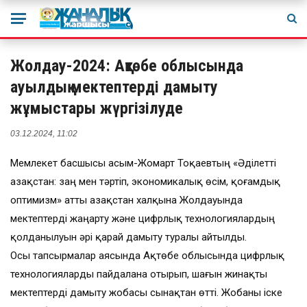
Жолдау-2024: Ақтөбе облысында
ауылдық мектептерді дамыту
жұмыстары жүргізілуде
03.12.2024, 11:02
Мемлекет басшысы Қасым-Жомарт Тоқаевтың «Әділетті
Қазақстан: заң мен тәртіп, экономикалық өсім, қоғамдық
оптимизм» атты Қазақстан халқына Жолдауында
мектептерді жаңарту және цифрлық технологиялардың
қолданылуын әрі қарай дамыту туралы айтылды.
Осы тапсырмалар аясында Ақтөбе облысында цифрлық
технологияларды пайдалана отырып, шағын жинақты
мектептерді дамыту жобасы сынақтан өтті. Жобаны іске