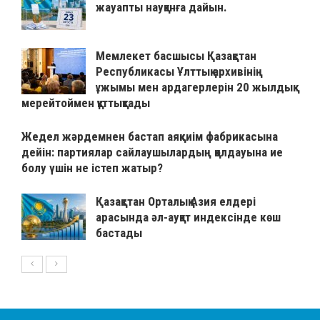
жауапты науқанға дайын.
Мемлекет басшысы Қазақстан
Республикасы Ұлттық архивінің
ұжымы мен ардагерлерін 20 жылдық
мерейтоймен құттықтады
Жедел жәрдемнен бастап аяқкиім фабрикасына
дейін: партиялар сайлаушылардың қолдауына ие
болу үшін не істеп жатыр?
Қазақстан Орталық Азия елдері
арасында әл-ауқат индексінде көш
бастады