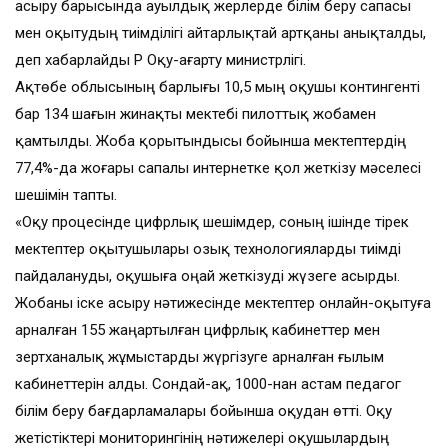
асыру барысында ауылдық жерлерде білім беру сапасы
мен оқытудың тиімділігі айтарлықтай артқаны анықталды,
деп хабарлайды ҚР Оқу-ағарту министрлігі.
Ақтөбе облысының барлығы 10,5 мың оқушы контингенті
бар 134 шағын жинақты мектебі пилоттық жобамен
қамтылды. Жоба қорытындысы бойынша мектептердің
77,4%-да жоғары сапалы интернетке қол жеткізу мәселесі
шешімін тапты.
«Оқу процесінде цифрлық шешімдер, соның ішінде тірек
мектептер оқытушылары озық технологияларды тиімді
пайдалануды, оқушыға оңай жеткізуді жүзеге асырды.
Жобаны іске асыру нәтижесінде мектептер онлайн-оқытуға
арналған 155 жаңартылған цифрлық кабинеттер мен
зертханалық жұмыстарды жүргізуге арналған ғылым
кабинеттерін алды. Сондай-ақ, 1000-нан астам педагог
білім беру бағдарламалары бойынша оқудан өтті. Оқу
жетістіктері мониторингінің нәтижелері оқушылардың