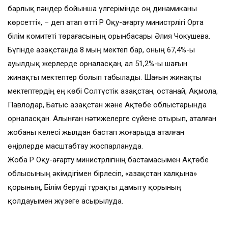
барлық пәндер бойынша үлгерімінде оң динамиканы
көрсетті», – деп атап өтті ҚР Оқу-ағарту министрлігі Орта
білім комитеті төрағасының орынбасары Әлия Чокушева.
Бүгінде Қазақстанда 8 мың мектеп бар, оның 67,4%-ы
ауылдық жерлерде орналасқан, ал 51,2%-ы шағын
жинақты мектептер болып табылады. Шағын жинақты
мектептердің ең көбі Солтүстік Қазақстан, Қостанай, Ақмола,
Павлодар, Батыс Қазақстан және Ақтөбе облыстарында
орналасқан. Алынған нәтижелерге сүйене отырып, аталған
жобаны келесі жылдан бастап жоғарыда аталған
өңірлерде масштабтау жоспарлануда.
Жоба ҚР Оқу-ағарту министрлігінің бастамасымен Ақтөбе
облысының әкімдігімен бірлесіп, «Қазақстан халқына»
қорының, Білім беруді тұрақты дамыту қорының
қолдауымен жүзеге асырылуда.