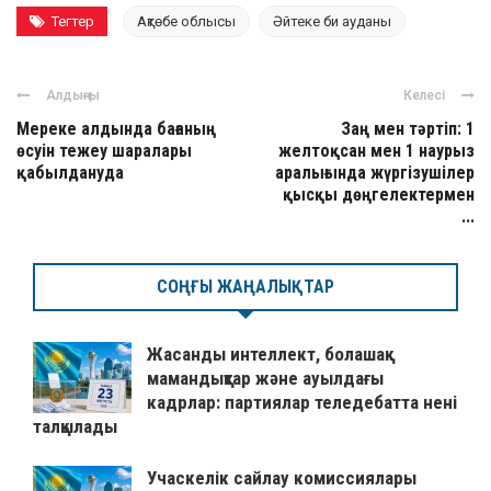
Тегтер
Ақтөбе облысы
Әйтеке би ауданы
Алдыңғы
Келесі
Мереке алдында бағаның
Заң мен тәртіп: 1
өсуін тежеу шаралары
желтоқсан мен 1 наурыз
қабылдануда
аралығында жүргізушілер
қысқы дөңгелектермен
...
СОҢҒЫ ЖАҢАЛЫҚТАР
Жасанды интеллект, болашақ
мамандықтар және ауылдағы
кадрлар: партиялар теледебатта нені
талқылады
Учаскелік сайлау комиссиялары