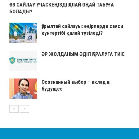
ӨЗ САЙЛАУ УЧАСКЕҢІЗДІ ҚАЛАЙ ОҢАЙ ТАБУҒА
БОЛАДЫ?
Құрылтай сайлауы: өңірлерде саяси
күнтәртібі қалай түзіледі?
ӘР ЖОЛДАНЫМ ӘДІЛ ҚАРАЛУҒА ТИІС
Осознанный выбор – вклад в
будущее