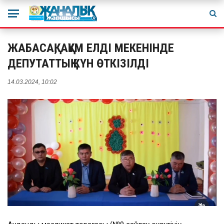
ЖАБАСАҚ, АҚҚҰМ ЕЛДІ МЕКЕНІНДЕ
ДЕПУТАТТЫҚ КҮН ӨТКІЗІЛДІ
14.03.2024, 10:02