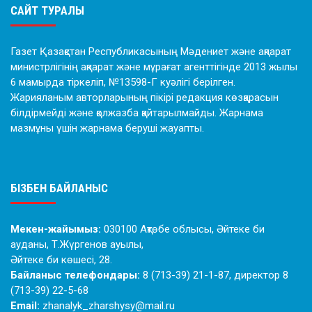
САЙТ ТУРАЛЫ
Газет Қазақстан Республикасының Мәдениет және ақпарат
министрлігінің ақпарат және мұрағат агенттігінде 2013 жылы
6 мамырда тіркеліп, №13598-Г куәлігі берілген.
Жарияланым авторларының пікірі редакция көзқарасын
білдірмейді және қолжазба қайтарылмайды. Жарнама
мазмұны үшін жарнама беруші жауапты.
БІЗБЕН БАЙЛАНЫС
Мекен-жайымыз:
030100 Ақтөбе облысы, Әйтеке би
ауданы, Т.Жүргенов ауылы,
Әйтеке би көшесі, 28.
Байланыс телефондары:
8 (713-39) 21-1-87, директор 8
(713-39) 22-5-68
Email:
zhanalyk_zharshysy@mail.ru