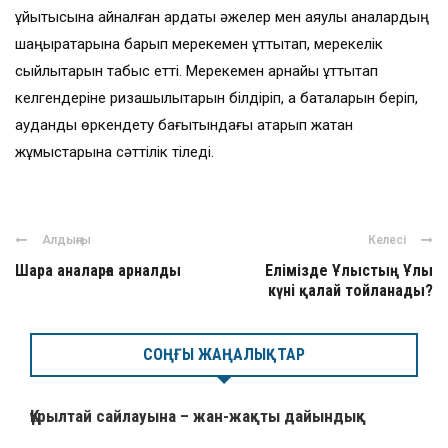
ұйытқысына айналған ардақты әжелер мен аяулы аналардың
шаңырақтарына барып мерекемен құттықтап, мерекелік
сыйлықтарын табыс етті. Мерекемен арнайы құттықтап
келгендеріне ризашылықтарын білдіріп, ақ баталарын беріп,
ауданды өркендету бағытындағы атқарып жатқан
жұмыстарына сәттілік тіледі.
Алдыңғы
Келесі
Шара аналарға арналды
Елімізде Ұлыстың Ұлы
күні қалай тойланады?
СОҢҒЫ ЖАҢАЛЫҚТАР
Құрылтай сайлауына – жан-жақты дайындық