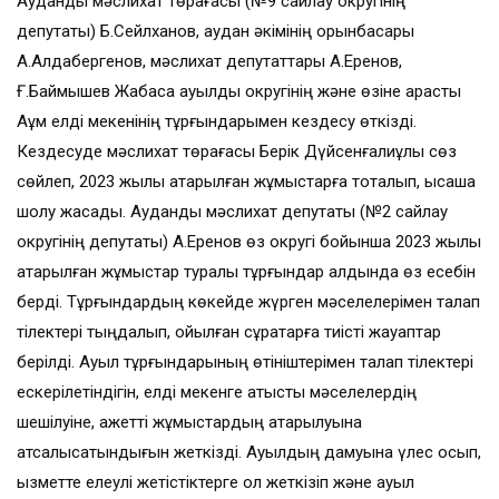
Аудандық мәслихат төрағасы (№9 сайлау округінің
депутаты) Б.Сейлханов, аудан әкімінің орынбасары
А.Алдабергенов, мәслихат депутаттары А.Еренов,
Ғ.Баймышев Жабасақ ауылдық округінің және өзіне қарасты
Аққұм елді мекенінің тұрғындарымен кездесу өткізді.
Кездесуде мәслихат төрағасы Берік Дүйсенғалиұлы сөз
сөйлеп, 2023 жылы атқарылған жұмыстарға тоқталып, қысқаша
шолу жасады. Аудандық мәслихат депутаты (№2 сайлау
округінің депутаты) А.Еренов өз округі бойынша 2023 жылы
атқарылған жұмыстар туралы тұрғындар алдында өз есебін
берді. Тұрғындардың көкейде жүрген мәселелерімен талап
тілектері тыңдалып, қойылған сұрақтарға тиісті жауаптар
берілді. Ауыл тұрғындарының өтініштерімен талап тілектері
ескерілетіндігін, елді мекенге қатысты мәселелердің
шешілуіне, қажетті жұмыстардың атқарылуына
атсалысатындығын жеткізді. Ауылдың дамуына үлес қосып,
қызметте елеулі жетістіктерге қол жеткізіп және ауыл