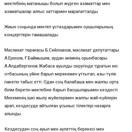
мектебінің мақтанышы болып жүрген азаматтар мен
азаматшалар алғыс хаттармен марапатталды.
Жиын соңында мектеп ұстаздарымен оқушыларының
концерттерін тамашалады.
Мәслихат төрағасы Б.Сейлханов, мәслихат депутаттары
А.Еренов, Ғ.Баймышев, аудан әкімінің орынбасары
А.Алдабергенов Жабасақ ауылдық округінде тұратын екі
отбасының үйіне барып мерекемен құттықтап, азық-түлік
пакетін табыс етті. Одан соң балабақша мен жалпы орта
білім беретін мектебіне барып басшыларымен кездесті.
Мекеменің ішкі жылу жүйелерімен жалпы жай-күйлерін
қарап, кездесуде айтылған ұсыныс тілектері назарға
алынды.
Кездесуден соң ауыл мен әулеттің берекесі мен