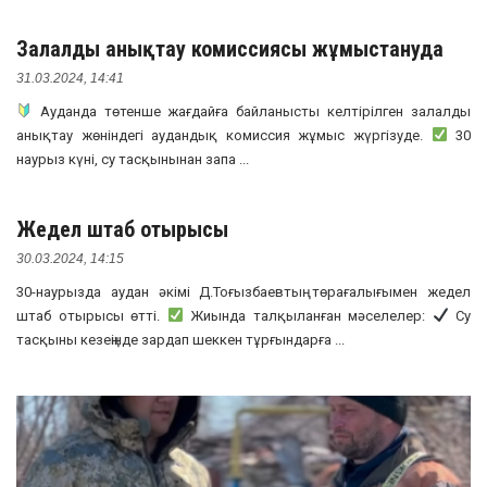
Залалды анықтау комиссиясы жұмыстануда
31.03.2024, 14:41
Ауданда төтенше жағдайға байланысты келтірілген залалды
анықтау жөніндегі аудандық комиссия жұмыс жүргізуде.
30
наурыз күні, су тасқынынан запа ...
Жедел штаб отырысы
30.03.2024, 14:15
30-наурызда аудан әкімі Д.Тоғызбаевтың төрағалығымен жедел
штаб отырысы өтті.
Жиында талқыланған мәселелер:
Су
тасқыны кезеңінде зардап шеккен тұрғындарға ...