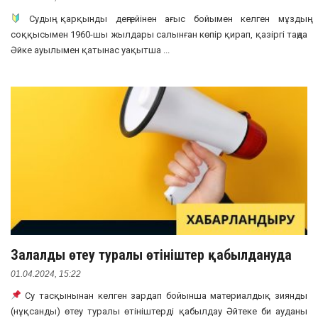
Судың қарқынды деңгейінен ағыс бойымен келген мұздың
соққысымен 1960-шы жылдары салынған көпір қирап, қазіргі таңда
Әйке ауылымен қатынас уақытша ...
Залалды өтеу туралы өтініштер қабылдануда
01.04.2024, 15:22
Су тасқынынан келген зардап бойынша материалдық зиянды
(нұқсанды) өтеу туралы өтініштерді қабылдау Әйтеке би ауданы