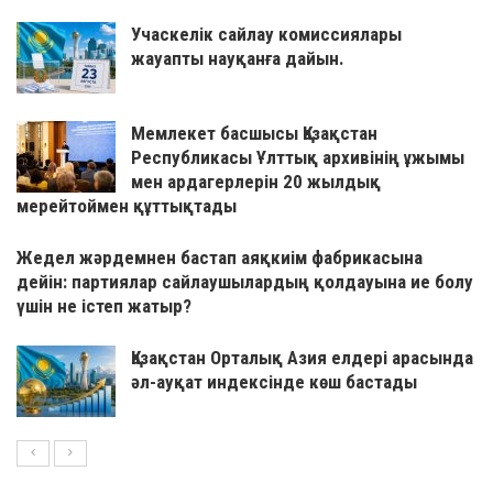
Учаскелік сайлау комиссиялары
жауапты науқанға дайын.
Мемлекет басшысы Қазақстан
Республикасы Ұлттық архивінің ұжымы
мен ардагерлерін 20 жылдық
мерейтоймен құттықтады
Жедел жәрдемнен бастап аяқкиім фабрикасына
дейін: партиялар сайлаушылардың қолдауына ие болу
үшін не істеп жатыр?
Қазақстан Орталық Азия елдері арасында
әл-ауқат индексінде көш бастады