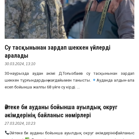
Су тасқынынан зардап шеккен үйлерді
аралады
30.03.2024, 13:10
30-наурызда аудан әкімі Д.Тоғызбаев су тасқынынан зардап
шеккен тұрғындардың жағдайымен танысты.
Ауданда алдын-ала
есеп бойынша жалпы 68 үйге су кірді. ...
Әйтеке би ауданы бойынша ауылдық округ
әкімдерінің байланыс нөмірлері
27.03.2024, 10:23
Әйтеке би ауданы бойынша ауылдық округ әкімдерінің байланыс