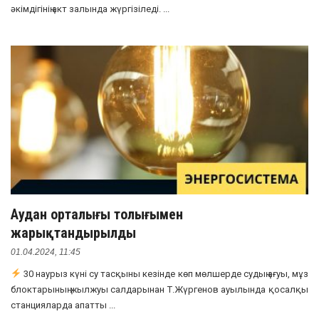
әкімдігінің акт залында жүргізіледі. ...
Аудан орталығы толығымен
жарықтандырылды
01.04.2024, 11:45
30 наурыз күні су тасқыны кезінде көп мөлшерде судың ағуы, мұз
блоктарының жылжуы салдарынан Т.Жүргенов ауылында қосалқы
станцияларда апатты ...