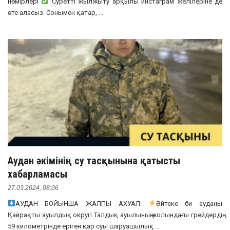
нөмірлері
Суретті жылжыту арқылы инстаграм желілеріне де
өте аласыз. Сонымен қатар, ...
Аудан әкімінің су тасқынына қатысты
хабарламасы
27.03.2024, 08:06
АУДАН БОЙЫНША ЖАЛПЫ АХУАЛ:
Әйтеке би ауданы
Қайрақты ауылдық округі Талдық ауылының жолындағы грейдердің
59 километрінде еріген қар суы шаруашылық ...