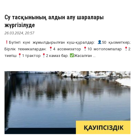
Су тасқынының алдын алу шаралары
жүргізілуде
26.03.2024, 20:57
Бүгінгі күні жұмылдырылған күш-құралдар:
50 қызметкер;
Бірлік техникалардан:
4 ассенизатор
10 мотопомпалар
2
тиегіш
1 трактор
2 камаз бар.
Жасалған ...