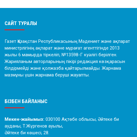
САЙТ ТУРАЛЫ
Газет Қазақстан Республикасының Мәдениет және ақпарат
министрлігінің ақпарат және мұрағат агенттігінде 2013
жылы 6 мамырда тіркеліп, №13598-Г куәлігі берілген.
Жарияланым авторларының пікірі редакция көзқарасын
білдірмейді және қолжазба қайтарылмайды. Жарнама
мазмұны үшін жарнама беруші жауапты.
БІЗБЕН БАЙЛАНЫС
Мекен-жайымыз:
030100 Ақтөбе облысы, Әйтеке би
ауданы, Т.Жүргенов ауылы,
Әйтеке би көшесі, 28.