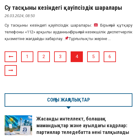
Су тасқыны кезіндегі қауіпсіздік шаралары
26.03.2024, 08:50
Су тасқыны кезіндегі қауіпсіздік шаралары:
Бірыңғай құтқару
телефоны «112» арқылы ауданның бірыңғай кезекшілік диспетчерлік
қызметіне жағдайды хабарлау.
Тұрғылықты жеріне ...
1
2
3
4
5
6
СОҢҒЫ ЖАҢАЛЫҚТАР
Жасанды интеллект, болашақ
мамандықтар және ауылдағы кадрлар:
партиялар теледебатта нені талқылады