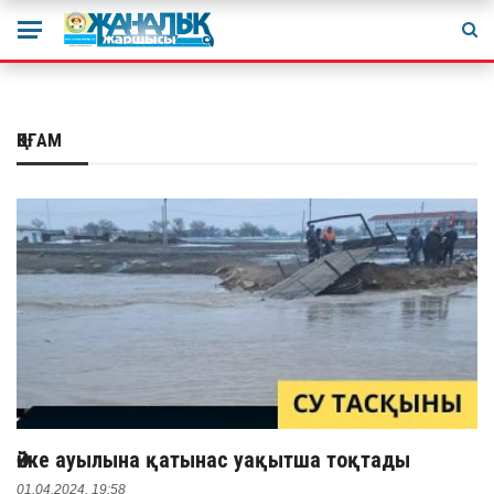
ҚОҒАМ
Әйке ауылына қатынас уақытша тоқтады
01.04.2024, 19:58