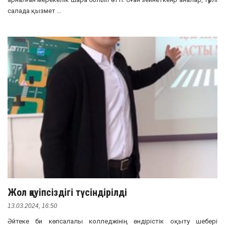
салада қызмет ...
Жол қауіпсіздігі түсіндірілді
13.03.2024, 16:50
Әйтеке би көпсалалы колледжінің өндірістік оқыту шебері