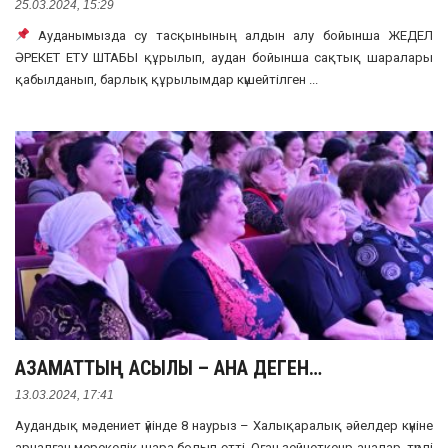
25.03.2024, 15:29
Ауданымызда су тасқынының алдын алу бойынша ЖЕДЕЛ
ӘРЕКЕТ ЕТУ ШТАБЫ құрылып, аудан бойынша сақтық шаралары
қабылданып, барлық құрылымдар күшейтілген ...
АЗАМАТТЫҢ АСЫЛЫ – АНА ДЕГЕН…
13.03.2024, 17:41
Аудандық мәдениет үйінде 8 наурыз – Халықаралық әйелдер күніне
арналған мерекелік шара болып өтті. Оған зейнеткенр аналар, түрлі