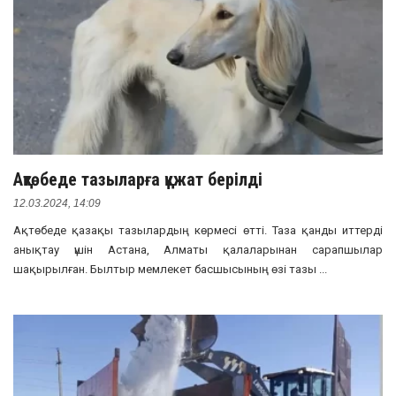
Ақтөбеде тазыларға құжат берілді
12.03.2024, 14:09
Ақтөбеде қазақы тазылардың көрмесі өтті. Таза қанды иттерді
анықтау үшін Астана, Алматы қалаларынан сарапшылар
шақырылған. Былтыр мемлекет басшысының өзі тазы ...