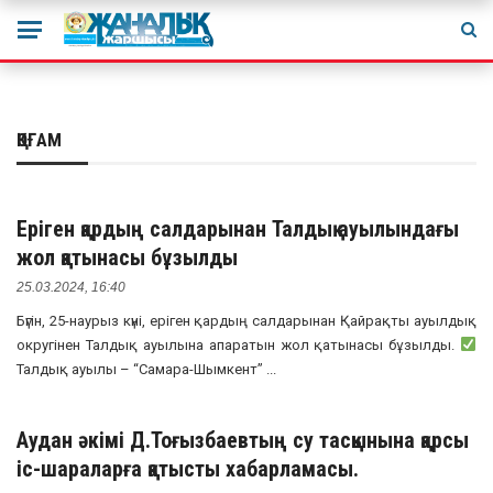
ҚОҒАМ
Еріген қардың салдарынан Талдық ауылындағы
жол қатынасы бұзылды
25.03.2024, 16:40
Бүгін, 25-наурыз күні, еріген қардың салдарынан Қайрақты ауылдық
округінен Талдық ауылына апаратын жол қатынасы бұзылды.
Талдық ауылы – “Самара-Шымкент” ...
Аудан әкімі Д.Тоғызбаевтың су тасқынына қарсы
іс-шараларға қатысты хабарламасы.