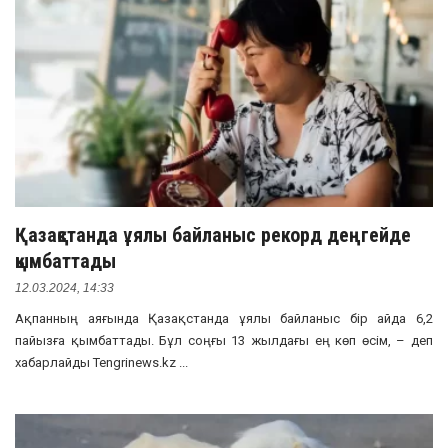
Қазақстанда ұялы байланыс рекорд деңгейде
қымбаттады
12.03.2024, 14:33
Ақпанның аяғында Қазақстанда ұялы байланыс бір айда 6,2
пайызға қымбаттады. Бұл соңғы 13 жылдағы ең көп өсім, – деп
хабарлайды Tengrinews.kz ...