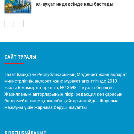
әл-ауқат индексінде көш бастады
САЙТ ТУРАЛЫ
Газет Қазақстан Республикасының Мәдениет және ақпарат
министрлігінің ақпарат және мұрағат агенттігінде 2013
жылы 6 мамырда тіркеліп, №13598-Г куәлігі берілген.
Жарияланым авторларының пікірі редакция көзқарасын
білдірмейді және қолжазба қайтарылмайды. Жарнама
мазмұны үшін жарнама беруші жауапты.
БІЗБЕН БАЙЛАНЫС