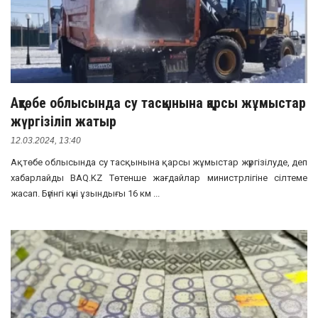
Ақтөбе облысында су тасқынына қарсы жұмыстар
жүргізіліп жатыр
12.03.2024, 13:40
Ақтөбе облысында су тасқынына қарсы жұмыстар жүргізілуде, деп
хабарлайды BAQ.KZ Төтенше жағдайлар министрлігіне сілтеме
жасап. Бүгінгі күні ұзындығы 16 км ...