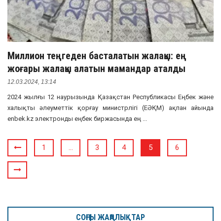
Миллион теңгеден басталатын жалақы: ең
жоғары жалақы алатын мамандар аталды
12.03.2024, 13:14
2024 жылғы 12 наурызында Қазақстан Республикасы Еңбек және
халықты әлеуметтік қорғау министрлігі (ЕӘҚМ) ақпан айында
enbek.kz электронды еңбек биржасында ең ...
1
…
3
4
5
6
СОҢҒЫ ЖАҢАЛЫҚТАР