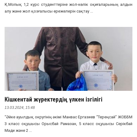
Қ.Мопық 1,2 курс студенттеріне жол-көлік оқиғаларының алдын
алу және жол қозғалысы ережелерін сақтау ...
Кішкентай жүректердің үлкен ізгілігі
13.03.2024, 15:48
“Әйке ауылдық округінің әкімі Манвас Ергазиев “Тереңсай” ЖОББМ
3 класс оқушысы Орысбай Рамазан, 5 класс оқушысы Серікбай
Мәди және 2 ...