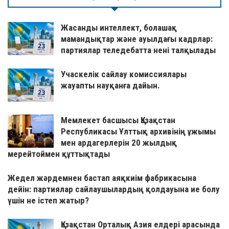
Жасанды интеллект, болашақ
мамандықтар және ауылдағы кадрлар:
партиялар теледебатта нені талқылады
Учаскелік сайлау комиссиялары
жауапты науқанға дайын.
Мемлекет басшысы Қазақстан
Республикасы Ұлттық архивінің ұжымы
мен ардагерлерін 20 жылдық
мерейтоймен құттықтады
Жедел жәрдемнен бастап аяқкиім фабрикасына
дейін: партиялар сайлаушылардың қолдауына ие болу
үшін не істеп жатыр?
Қазақстан Орталық Азия елдері арасында