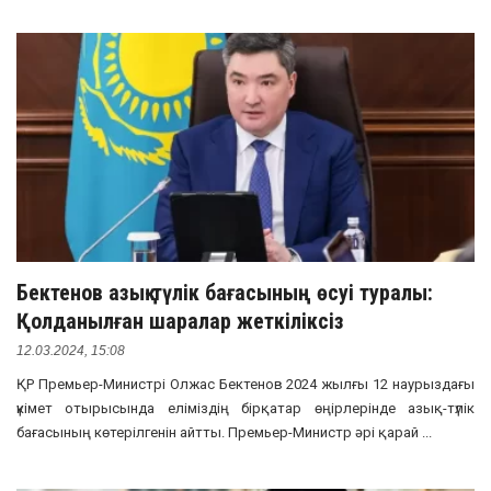
Бектенов азық-түлік бағасының өсуі туралы:
Қолданылған шаралар жеткіліксіз
12.03.2024, 15:08
ҚР Премьер-Министрі Олжас Бектенов 2024 жылғы 12 наурыздағы
үкімет отырысында еліміздің бірқатар өңірлерінде азық-түлік
бағасының көтерілгенін айтты. Премьер-Министр әрі қарай ...